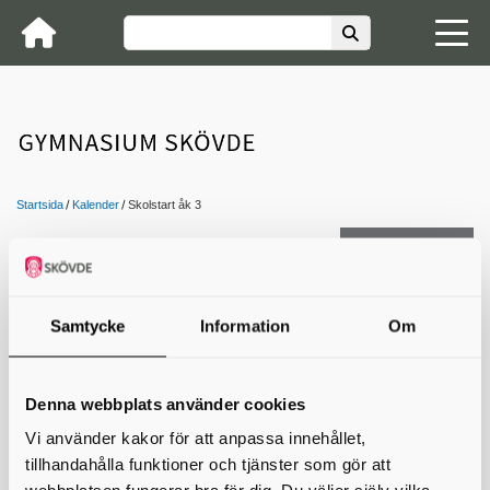
Startsida
Kalender
Skolstart åk 3
Kontakta oss
Skolstart åk 3
Samtycke
Information
Om
18 aug 2026 00:00 − 00:00
Denna webbplats använder cookies
Välkommen tillbaka till ett nytt läsår!
Vi använder kakor för att anpassa innehållet,
Skolan startar tisdag 18 augusti.
tillhandahålla funktioner och tjänster som gör att
Skriv ut