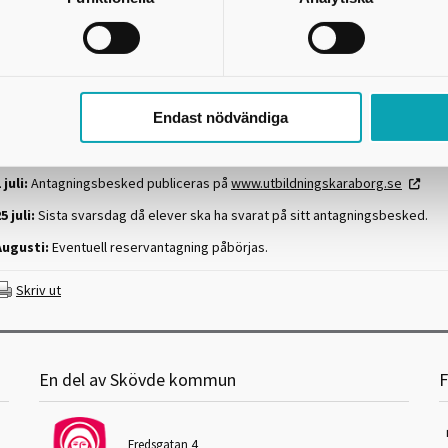
Början av januari:
Inloggningssidan öppnar och eleverna kan göra sina val
1 februari:
S
ista dagen för eleverna att ansöka, inloggningssidan stänger 
4.00.
5 april till 15 maj:
Eleverna har möjlighet att ändra sitt val av gymnasieutbi
Endast nödvändiga
J
uni:
Slutbetygen från årskurs 9 skickas automatiskt till antagningskansliet
Utbildning Skaraborg.
 juli:
Antagningsbesked publiceras på
www.utbildningskaraborg.se
5 juli:
Sista svarsdag då elever ska ha svarat på sitt antagningsbesked.
Augusti:
Eventuell reservantagning påbörjas.
Skriv ut
En del av Skövde kommun
F
Fredsgatan 4