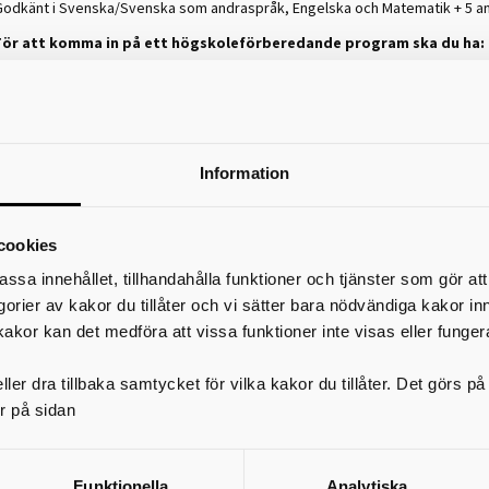
Godkänt i Svenska/Svenska som andraspråk, Engelska och Matematik + 5 a
För att komma in på ett högskoleförberedande program ska du ha:
Godkänt i Svenska/Svenska som andraspråk, Engelska och Matematik + 9 a
Ekonomi-, humanistiska- och samhällsvetenskapsprogrammet:
Fyra 
ämnena ska vara geografi, historia, religion och samhällskunskap.
Naturvetenskaps- och teknikprogrammet:
Tre av de nio ämnena ska var
Information
ysik, och kemi.
Estetiska programmet:
De nio ämnena är valfria.
cookies
ärskilda antagningskrav och tester kan förekomma till utbildningar inom det 
mrådet, spetsutbildningar och idrottsprogram.
assa innehållet, tillhandahålla funktioner och tjänster som gör at
egorier av kakor du tillåter och vi sätter bara nödvändiga kakor in
Sök till gymnasiet
kakor kan det medföra att vissa funktioner inte visas eller funger
För att göra en ansökan till gymnasiet behöver du en ansökningskod. Den får
SYV (studie- och yrkesvägledare) på grundskolan.
ler dra tillbaka samtycket för vilka kakor du tillåter. Det görs 
Ansökan till gymnasiet görs via webbansökan på
www.utbildningskaraborg.
r på sidan
Var noga med att rangordna dina val.
Viktiga datum för antagningen
Funktionella
Analytiska