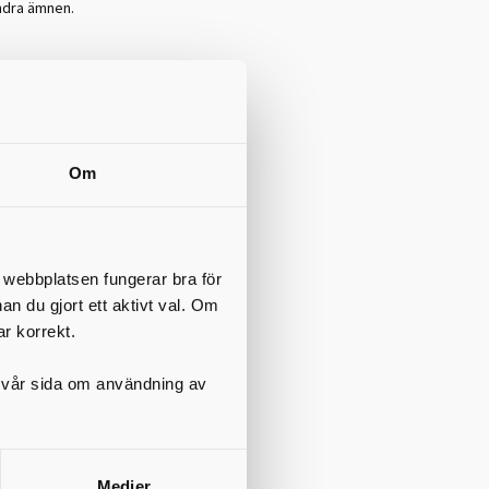
ndra ämnen.
ndra ämnen.
av de nio
a biologi,
Om
estetiska
t webbplatsen fungerar bra för
nan du gjort ett aktivt val. Om
ar korrekt.
 du av din
på vår sida om användning av
se
Medier