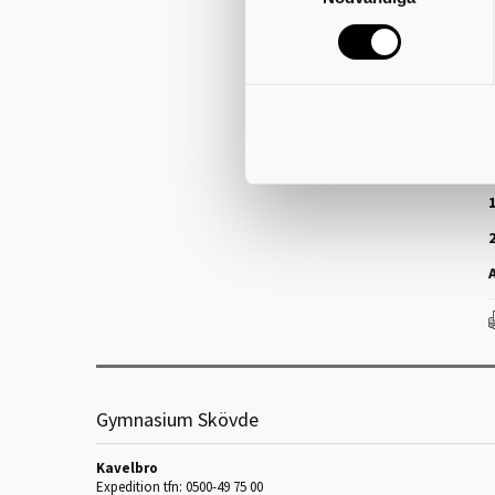
2
1
1
2
Gymnasium Skövde
Kavelbro
Expedition tfn: 0500-49 75 00