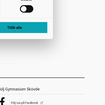
 via webben.
klockan
ldningar.
Tillåt alla
 inom
ölj Gymnasium Skövde
Följ oss på Facebook