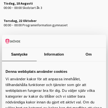
Tisdag, 18 Augusti
00:00 − 00:00
Skolstart åk 3
Torsdag, 22 Oktober
00:00 − 00:00
Programinformation gymnasiet
Måndag, 26 Oktober
00:00
Höstlov
Samtycke
Information
Om
Tisdag, 27 Oktober
Höstlov
Denna webbplats använder cookies
Onsdag, 28 Oktober
Höstlov
Vi använder kakor för att anpassa innehållet,
tillhandahålla funktioner och tjänster som gör att
Torsdag, 29 Oktober
webbplatsen fungerar bra för dig. Du väljer själv vilka
Höstlov
kategorier av kakor du tillåter och vi sätter bara
nödvändiga kakor innan du gjort ett aktivt val. Om du
Fredag, 30 Oktober
väljer bort en kategori av kakor kan det medföra att vissa