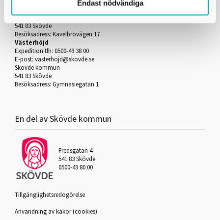
Expedition tfn: 0500-49 75 00
Endast nödvändiga
E-post:
kavelbro@skovde.se
Skövde kommun
541 83 Skövde
Besöksadress: Kavelbrovägen 17
Västerhöjd
Expedition tfn: 0500-49 38 00
E-post:
vasterhojd@skovde.se
Skövde kommun
541 83 Skövde
Besöksadress: Gymnasiegatan 1
En del av Skövde kommun
Fredsgatan 4
541 83 Skövde
0500-49 80 00
Tillgänglighetsredogörelse
Användning av kakor (cookies)