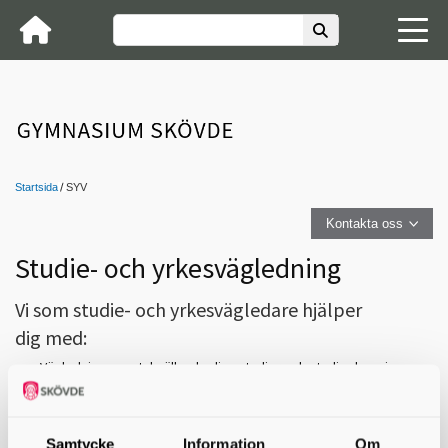
Startsida
SYV
Kontakta oss
Studie- och yrkesvägledning
Vi som studie- och yrkesvägledare hjälper
dig med:
Vägledningssamtal gällande dina studier och studieplanering
Eventuellt byte av utbildning
Att samverka med lärare för att ge dig en bra studietid
Val av inriktning, eventuella programfördjupningar samt
individuellt val
Samtycke
Information
Om