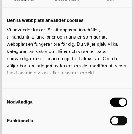
Utbildningsvägar för högre studier och behörigheter
Yrkesval och arbetsmarknad
CV (Curriculum Vitae)
Denna webbplats använder cookies
Här träffar du oss:
Vi använder kakor för att anpassa innehållet,
Västerhöjd: Kontor på våning 2, B-korridoren.
tillhandahålla funktioner och tjänster som gör att
webbplatsen fungerar bra för dig. Du väljer själv vilka
Kavelbro: SYV-rummet mittemot cafeterian i Hus 3.
kategorier av kakor du tillåter och vi sätter bara
Det går också bra att ringa eller maila, speciellt om du vill vara säker
nödvändiga kakor innan du gjort ett aktivt val. Om du
på att få en tid för ett längre samtal.
väljer bort en kategori av kakor kan det medföra att vissa
Föräldrar är också välkomna att höra av sig till oss med frågor och
funktioner inte visas eller fungerar korrekt.
funderingar.
Skriv ut
Du kan när som helst ändra eller dra tillbaka samtycket
för vilka kakor du tillåter. Det görs på vår sida om
användning av kakor som du hittar längst ner på sidan
Nödvändiga
Gymnasium Skövde
Funktionella
Kavelbro
Expedition tfn: 0500-49 75 00