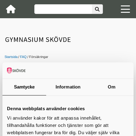
Startsida
FAQ
Försäkringar
Kontakta oss
Samtycke
Information
Om
Är jag försäkrad på skolan?
Alla elever inom Gymnasium Skövde omfattas av en
olycksfallsförsäkring
. Försäkringen gäller dygnet runt, fritid och lov.
Om du råkat ut för en olyckhändelse som du tror kan omfattas av
Denna webbplats använder cookies
denna försäkring ska du ta kontakt med din mentor.
Vi använder kakor för att anpassa innehållet,
Datum
tillhandahålla funktioner och tjänster som gör att
Skriv ut
webbplatsen fungerar bra för dig. Du väljer själv vilka